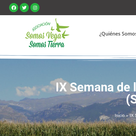
¿Quiénes Somo
IX Semana de l
(
Inicio
»
IX 