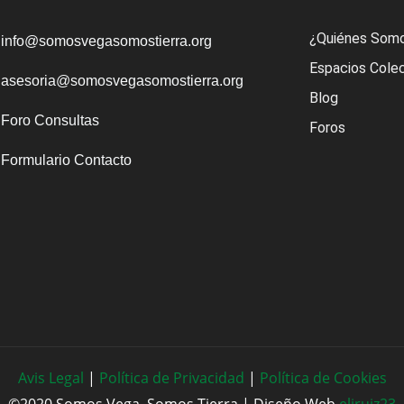
¿Quiénes Som
info@somosvegasomostierra.org
Espacios Cole
asesoria@somosvegasomostierra.org
Blog
Foro Consultas
Foros
Formulario Contacto
Avis Legal
|
Política de Privacidad
|
Política de Cookies