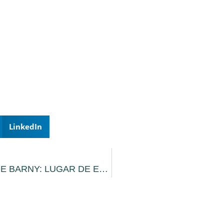
LinkedIn
LA HUERTA DE BARNY: LUGAR DE ENCUENTRO, DE PRODUCCIÓN Y DE CONSUMO RESPONSABLE