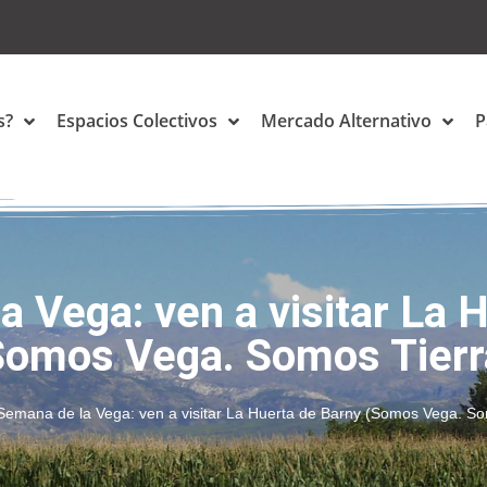
s?
Espacios Colectivos
Mercado Alternativo
P
a Vega: ven a visitar La 
Somos Vega. Somos Tierr
Semana de la Vega: ven a visitar La Huerta de Barny (Somos Vega. So