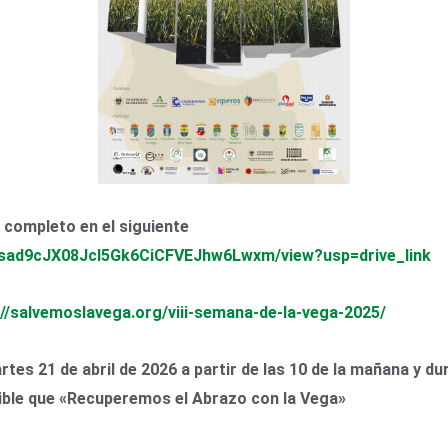
 completo en el siguiente
1t9sad9cJX08Jcl5Gk6CiCFVEJhw6Lwxm/view?usp=drive_link
://salvemoslavega.org/viii-semana-de-la-vega-2025/
es 21 de abril de 2026 a partir de las 10 de la mañana y du
sible que «Recuperemos el Abrazo con la Vega»